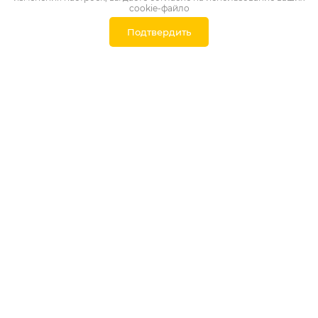
cookie-файло
Подтвердить
Вы можете заказать у нас
доставку
Рассчитать стоимость доставки
Наша доставка избавит Вас от :
- поиска подрядной организации по услугам доставки
- траты собственного времени